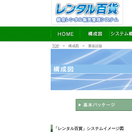
TOP
> 構成図 > 重仮設版
「レンタル百貨」システムイメージ図